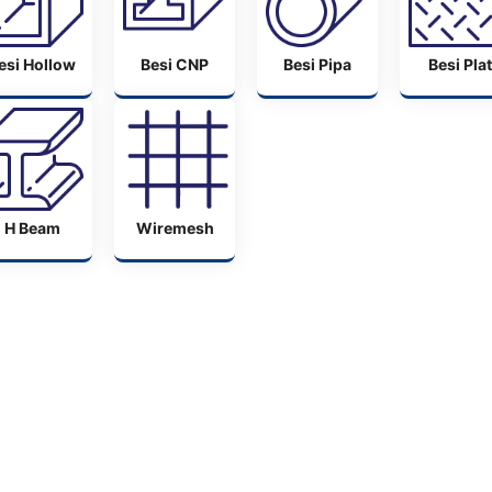
esi Hollow
Besi CNP
Besi Pipa
Besi Plat
H Beam
Wiremesh