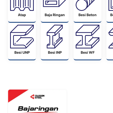
Atap
Baja Ringan
Besi Beton
B
Besi UNP
Besi INP
Besi WF