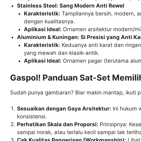
Stainless Steel: Sang Modern Anti Rewel
Karakteristik:
Tampilannya bersih, modern, a
dengan kualitasnya.
Aplikasi Ideal:
Ornamen arsitektur modern/mini
Aluminium & Kuningan: Si Presisi yang Anti Ka
Karakteristik:
Keduanya anti karat dan ringan
yang mewah dan klasik-antik.
Aplikasi Ideal:
Ornamen pagar (terutama alumin
Gaspol! Panduan Sat-Set Memili
Sudah punya gambaran? Biar makin mantap, ikuti 
Sesuaikan dengan Gaya Arsitektur:
Ini hukum w
konsistensi.
Perhatikan Skala dan Proporsi:
Prinsipnya: Kes
sampai norak, atau terlalu kecil sampai tak terliha
Cek Kualitas Pengerjaan (Workmanship):
Lihat