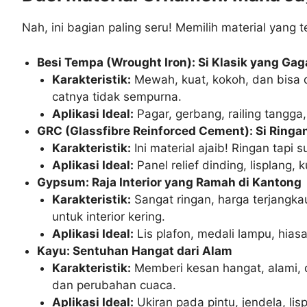
Nah, ini bagian paling seru! Memilih material yang 
Besi Tempa (Wrought Iron): Si Klasik yang Ga
Karakteristik:
Mewah, kuat, kokoh, dan bisa d
catnya tidak sempurna.
Aplikasi Ideal:
Pagar, gerbang, railing tangga,
GRC (Glassfibre Reinforced Cement): Si Ringa
Karakteristik:
Ini material ajaib! Ringan tapi 
Aplikasi Ideal:
Panel relief dinding, lisplang,
Gypsum: Raja Interior yang Ramah di Kantong
Karakteristik:
Sangat ringan, harga terjang
untuk interior kering.
Aplikasi Ideal:
Lis plafon, medali lampu, hiasa
Kayu: Sentuhan Hangat dari Alam
Karakteristik:
Memberi kesan hangat, alami, da
dan perubahan cuaca.
Aplikasi Ideal:
Ukiran pada pintu, jendela, lis