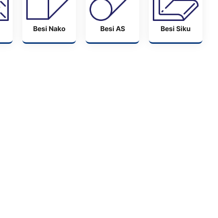
Besi Nako
Besi AS
Besi Siku