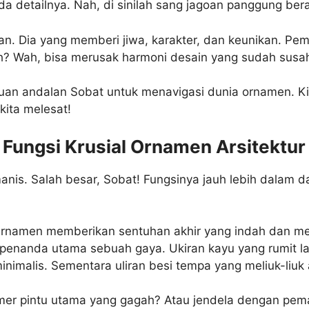
da detailnya. Nah, di sinilah sang jagoan panggung ber
n. Dia yang memberi jiwa, karakter, dan keunikan. Pe
ilih? Wah, bisa merusak harmoni desain yang sudah susa
uan andalan Sobat untuk menavigasi dunia ornamen. Kita 
kita melesat!
h Fungsi Krusial Ornamen Arsitektur
s. Salah besar, Sobat! Fungsinya jauh lebih dalam dan
s. Ornamen memberikan sentuhan akhir yang indah dan 
nanda utama sebuah gaya. Ukiran kayu yang rumit langs
nimalis. Sementara uliran besi tempa yang meliuk-liuk a
er pintu utama yang gagah? Atau jendela dengan pe