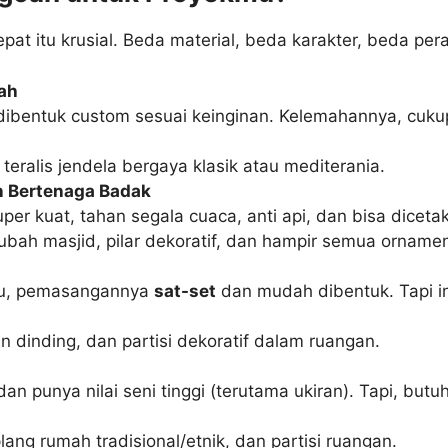
tepat itu krusial. Beda material, beda karakter, beda p
gah
ibentuk custom sesuai keinginan. Kelemahannya, cukup b
 teralis jendela bergaya klasik atau mediterania.
n Bertenaga Badak
super kuat, tahan segala cuaca, anti api, dan bisa dice
 kubah masjid, pilar dekoratif, dan hampir semua orname
kau, pemasangannya
sat-set
dan mudah dibentuk. Tapi in
n dinding, dan partisi dekoratif dalam ruangan.
n punya nilai seni tinggi (terutama ukiran). Tapi, butu
plang rumah tradisional/etnik, dan partisi ruangan.