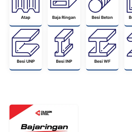
Atap
Baja Ringan
Besi Beton
B
Besi UNP
Besi INP
Besi WF