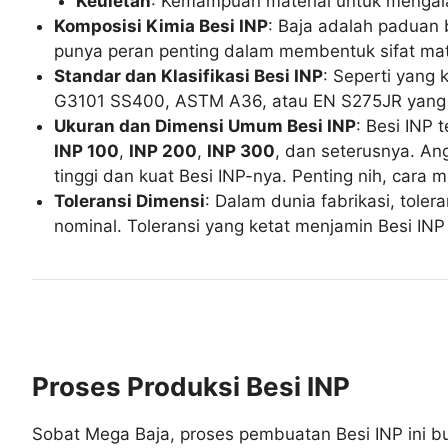
Keuletan
: Kemampuan material untuk mengala
Komposisi Kimia Besi INP
: Baja adalah paduan b
punya peran penting dalam membentuk sifat mat
Standar dan Klasifikasi Besi INP
: Seperti yang 
G3101 SS400, ASTM A36, atau EN S275JR yang se
Ukuran dan Dimensi Umum Besi INP
: Besi INP
INP 100
,
INP 200
,
INP 300
, dan seterusnya. An
tinggi dan kuat Besi INP-nya. Penting nih, cara m
Toleransi Dimensi
: Dalam dunia fabrikasi, toler
nominal. Toleransi yang ketat menjamin Besi INP
Proses Produksi Besi INP
Sobat Mega Baja, proses pembuatan Besi INP ini buka