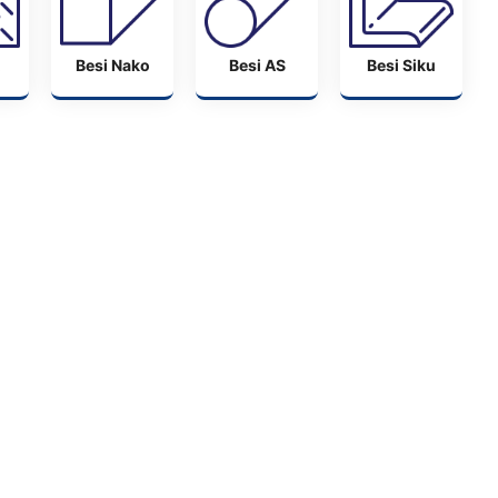
Besi Nako
Besi AS
Besi Siku