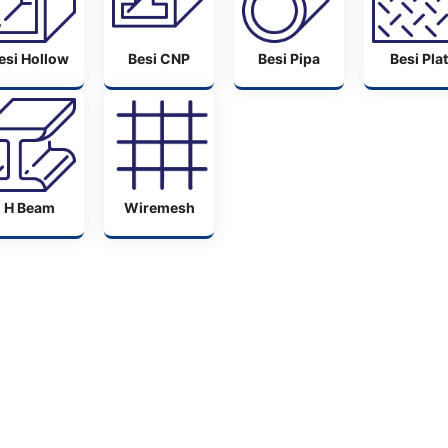
esi Hollow
Besi CNP
Besi Pipa
Besi Plat
H Beam
Wiremesh