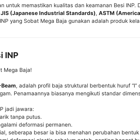
an untuk memastikan kualitas dan keamanan Besi INP. 
a
JIS (Japanese Industrial Standards)
,
ASTM (American
 INP yang Sobat Mega Baja gunakan adalah produk kela
i INP
at Mega Baja!
I-Beam
, adalah profil baja struktural berbentuk huruf “I
agam. Penamaannya biasanya mengikuti standar dimens
NP jadi jawara:
rik tanpa putus.
engalami deformasi permanen.
ial, seberapa besar ia bisa menahan perubahan bentuk 