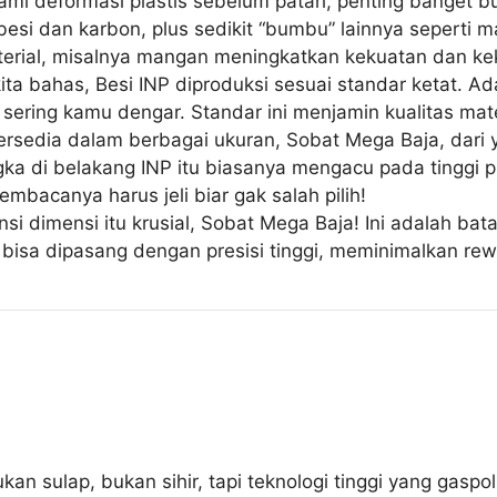
mi deformasi plastis sebelum patah, penting banget 
esi dan karbon, plus sedikit “bumbu” lainnya seperti ma
erial, misalnya mangan meningkatkan kekuatan dan ke
kita bahas, Besi INP diproduksi sesuai standar ketat. A
ring kamu dengar. Standar ini menjamin kualitas mater
 tersedia dalam berbagai ukuran, Sobat Mega Baja, dari
gka di belakang INP itu biasanya mengacu pada tinggi p
embacanya harus jeli biar gak salah pilih!
ansi dimensi itu krusial, Sobat Mega Baja! Ini adalah bat
 bisa dipasang dengan presisi tinggi, meminimalkan re
n sulap, bukan sihir, tapi teknologi tinggi yang gaspol