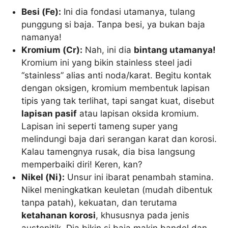
Besi (Fe):
Ini dia fondasi utamanya, tulang
punggung si baja. Tanpa besi, ya bukan baja
namanya!
Kromium (Cr):
Nah, ini dia
bintang utamanya!
Kromium ini yang bikin stainless steel jadi
“stainless” alias anti noda/karat. Begitu kontak
dengan oksigen, kromium membentuk lapisan
tipis yang tak terlihat, tapi sangat kuat, disebut
lapisan pasif
atau lapisan oksida kromium.
Lapisan ini seperti tameng super yang
melindungi baja dari serangan karat dan korosi.
Kalau tamengnya rusak, dia bisa langsung
memperbaiki diri! Keren, kan?
Nikel (Ni):
Unsur ini ibarat penambah stamina.
Nikel meningkatkan keuletan (mudah dibentuk
tanpa patah), kekuatan, dan terutama
ketahanan korosi
, khususnya pada jenis
austenitik. Dia bikin si baja makin bandel dan