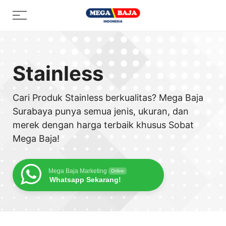
Skip
Menu
to
content
Stainless
Cari Produk Stainless berkualitas? Mega Baja
Surabaya punya semua jenis, ukuran, dan
merek dengan harga terbaik khusus Sobat
Mega Baja!
Mega Baja Marketing
Online
Whatsapp Sekarang!