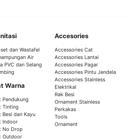
nitasi
Accesories
set dan Wastafel
Accessories Cat
nampungan Air
Accessories Lantai
pa PVC dan Selang
Accessories Pagar
umbing
Accessories Pintu Jendela
Accessories Stainless
t Warna
Elektrikal
Rak Besi
t Pendukung
Ornament Stainless
 Tinting
Perkakas
t Besi dan Kayu
Tools
t Indoor
Ornament
t No Drop
t Outdoor