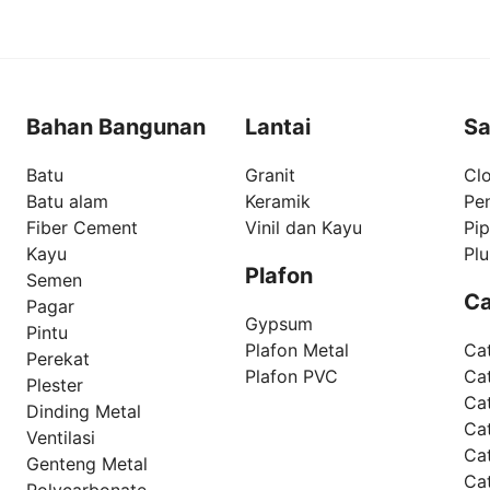
Bahan Bangunan
Lantai
Sa
Batu
Granit
Clo
Batu alam
Keramik
Pe
Fiber Cement
Vinil dan Kayu
Pi
Kayu
Pl
Plafon
Semen
Ca
Pagar
Gypsum
Pintu
Plafon Metal
Ca
Perekat
Plafon PVC
Cat
Plester
Ca
Dinding Metal
Ca
Ventilasi
Ca
Genteng Metal
Ca
Polycarbonate