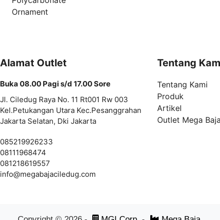
Ornament
Alamat Outlet
Tentang Kam
Buka 08.00 Pagi s/d 17.00 Sore
Tentang Kami
Produk
Jl. Ciledug Raya No. 11 Rt001 Rw 003
Artikel
Kel.Petukangan Utara Kec.Pesanggrahan
Outlet Mega Baj
Jakarta Selatan, Dki Jakarta
085219926233
08111968474
081218619557
info@
megabajaciledug.com
Copyright ©
2026
-
MGI Corp
-
Mega Baja