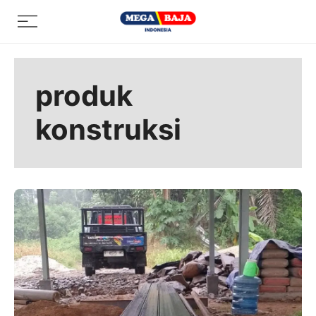
Skip
Menu
to
content
produk
konstruksi